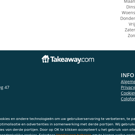
Maan
Din
Woens
Donde
Vri
Zate
Zo
INFO
Algem
eg 47
Privac
Cookie
Colofo
ookies en andere technologieën om uw gebruikerservaring te verbeteren, te pe
ptimalisatie en advertenties in samenwerking met derde partijen. Wij gebruik
ies van derde partijen. Door op OK te klikken accepteert u het gebruik van alle
 noodzakelijke cookies. Selecteer
Voorkeuren beheren
om te kiezen welke cooki