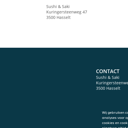
Sushi & Saki
Kuringersteenweg 47
3500
Hasselt
CONTACT
Sushi & Saki
Kuringersteenw
3500
Hasselt
Wij gebruiken c
analyses voor o
cookies en cook
plaatsen altijd