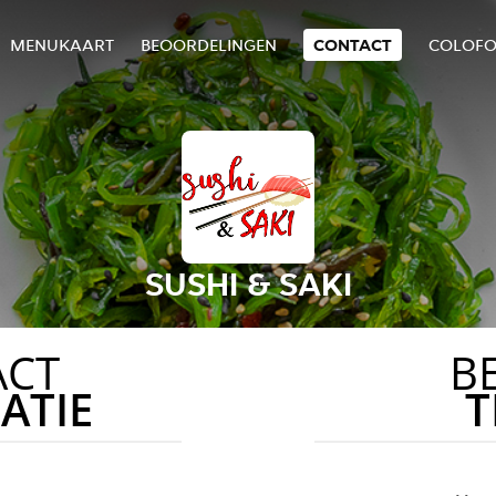
MENUKAART
BEOORDELINGEN
CONTACT
COLOF
SUSHI & SAKI
ACT
B
ATIE
T